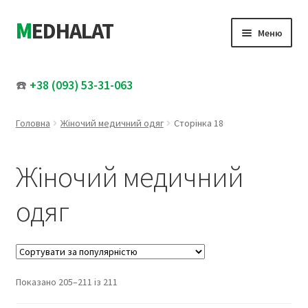
MEDHALAT
Перейти
Перейти
Меню
до
до
навігації
вмісту
Розгор
Жіночий медичний одяг
вкладе
☎️
+38 (093) 53-31-063
меню
Розгор
Чоловічий медичний одяг
вкладе
Головна
Жіночий медичний одяг
Сторінка 18
меню
Медичні шапочки
Жіночий медичний
Увесь каталог
одяг
Розпродаж
Про нас
Відсортовано
Показано 205–211 із 211
Контакти
за