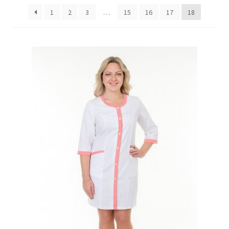
популярністю
Доставка
1
2
3
…
15
16
17
18
Оплата
Повернення і обмін
📲Замовити дзвінок
🟢Безкоштовна консультація
Таблиця розмірів