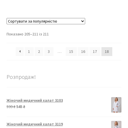
Відсортовано
Показано 205–211 із 211
за
популярністю
1
2
3
…
15
16
17
18
Розпродаж!
Жіночий медичний халат 3103
Оригінальна
Поточна
599
₴
545
₴
ціна:
ціна:
599 ₴.
545 ₴.
Жіночий медичний халат 3119