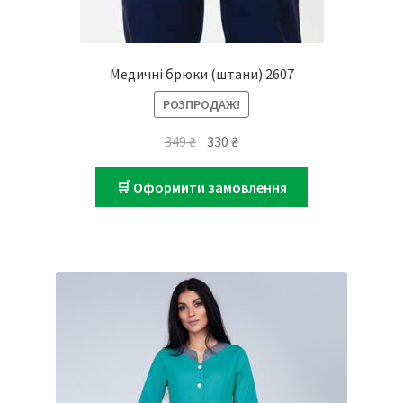
Медичні брюки (штани) 2607
РОЗПРОДАЖ!
Оригінальна
Поточна
349
₴
330
₴
ціна:
ціна:
349 ₴.
330 ₴.
🛒 Оформити замовлення