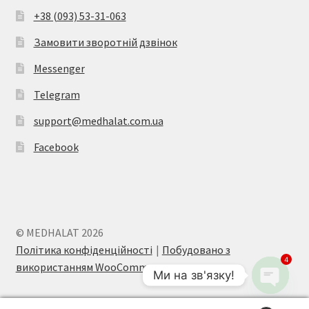
+38 (093) 53-31-063
Замовити зворотній дзвінок
Messenger
Telegram
support@medhalat.com.ua
Facebook
© MEDHALAT 2026
Політика конфіденційності
Побудовано з
4
використанням WooCommerce
.
Ми на зв'язку!
O