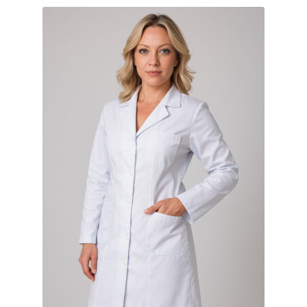
популярністю
Доставка
Оплата
Повернення і обмін
📲Замовити дзвінок
🟢Безкоштовна консультація
Таблиця розмірів