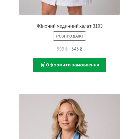
Жіночий медичний халат 3103
РОЗПРОДАЖ!
Оригінальна
Поточна
599
₴
545
₴
ціна:
ціна:
599 ₴.
545 ₴.
🛒 Оформити замовлення