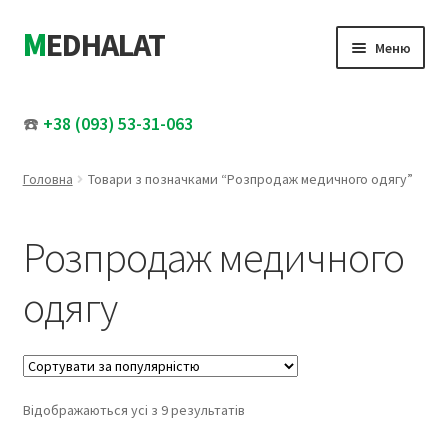
MEDHALAT
Перейти
Перейти
Меню
до
до
навігації
вмісту
Розгор
Жіночий медичний одяг
вкладе
☎️
+38 (093) 53-31-063
меню
Розгор
Чоловічий медичний одяг
вкладе
Головна
Товари з позначками “Розпродаж медичного одягу”
меню
Медичні шапочки
Розпродаж медичного
Увесь каталог
одягу
Розпродаж
Про нас
Відсортовано
Відображаються усі з 9 результатів
Контакти
за