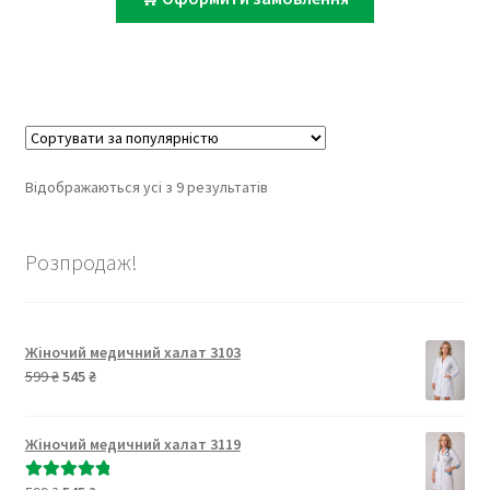
Відсортовано
Відображаються усі з 9 результатів
за
популярністю
Розпродаж!
Жіночий медичний халат 3103
Оригінальна
Поточна
599
₴
545
₴
ціна:
ціна:
599 ₴.
545 ₴.
Жіночий медичний халат 3119