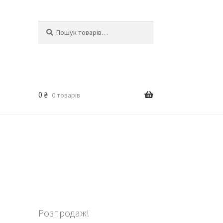
Шукати:
Шукати
0
₴
0 товарів
Розпродаж!