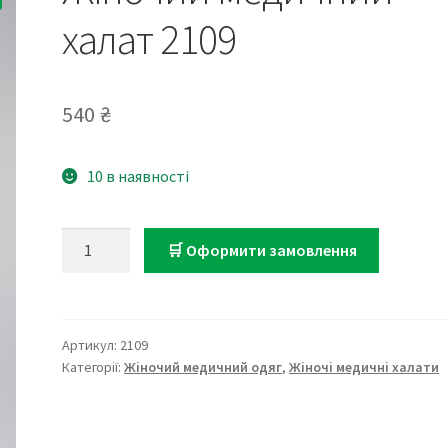
халат 2109
540
₴
10 в наявності
Жіночий
🛒 Оформити замовлення
медичний
халат
2109
кількість
Артикул:
2109
Категорії:
Жіночий медичний одяг
,
Жіночі медичні халати