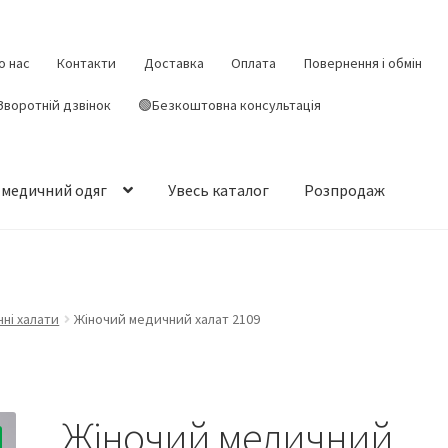
о нас
Контакти
Доставка
Оплата
Повернення і обмін
Зворотній дзвінок
🟢Безкоштовна консультація
 медичний одяг
Увесь каталог
Розпродаж
чні халати
Жіночий медичний халат 2109
Жіночий медичний