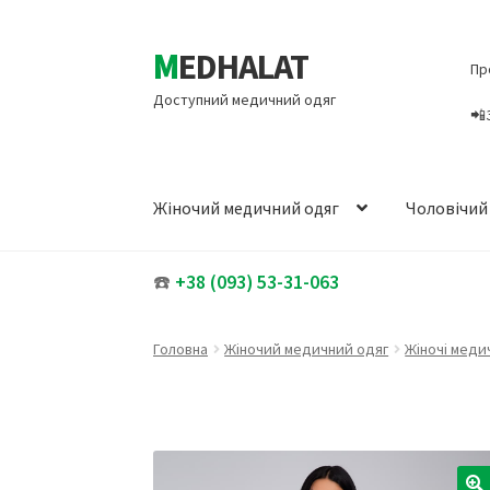
MEDHALAT
Перейти
Перейти
Пр
до
до
Доступний медичний одяг
навігації
вмісту
📲
Жіночий медичний одяг
Чоловічий
☎️
+38 (093) 53-31-063
Головна
Жіночий медичний одяг
Жіночі меди