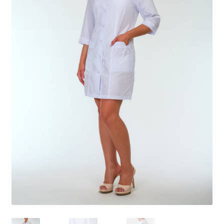
Доставка
Оплата
Повернення і обмін
📲Замовити дзвінок
🟢Безкоштовна консультація
Таблиця розмірів