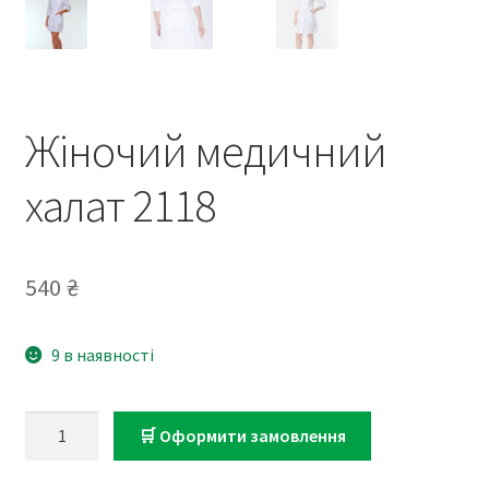
Жіночий медичний
халат 2118
540
₴
9 в наявності
Жіночий
🛒 Оформити замовлення
медичний
халат