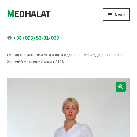
MEDHALAT
Перейти
Перейти
Меню
до
до
навігації
вмісту
Розгор
Жіночий медичний одяг
вкладе
☎️
+38 (093) 53-31-063
меню
Розгор
Чоловічий медичний одяг
вкладе
Головна
Жіночий медичний одяг
Жіночі медичні халати
меню
Медичні шапочки
Жіночий медичний халат 2118
Увесь каталог
Розпродаж
🔍
Про нас
Контакти