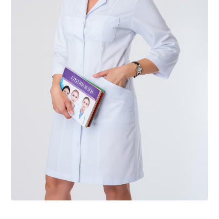
Доставка
Оплата
Повернення і обмін
📲Замовити дзвінок
🟢Безкоштовна консультація
Таблиця розмірів