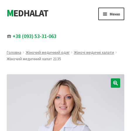
MEDHALAT
Перейти
Перейти
Меню
до
до
навігації
вмісту
Розгор
Жіночий медичний одяг
вкладе
☎️
+38 (093) 53-31-063
меню
Розгор
Чоловічий медичний одяг
вкладе
Головна
Жіночий медичний одяг
Жіночі медичні халати
меню
Медичні шапочки
Жіночий медичний халат 2135
Увесь каталог
Розпродаж
🔍
Про нас
Контакти