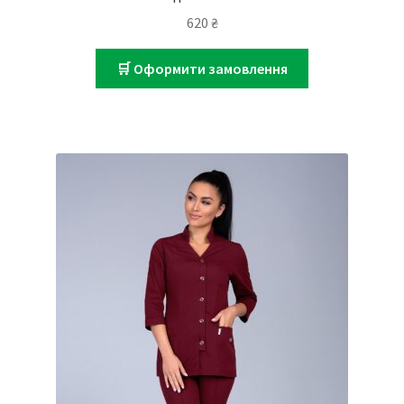
620
₴
🛒 Оформити замовлення