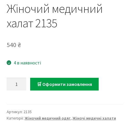
Жіночий медичний
халат 2135
540
₴
4 в наявності
Жіночий
🛒 Оформити замовлення
медичний
халат
2135
кількість
Артикул:
2135
Категорії:
Жіночий медичний одяг
,
Жіночі медичні халати