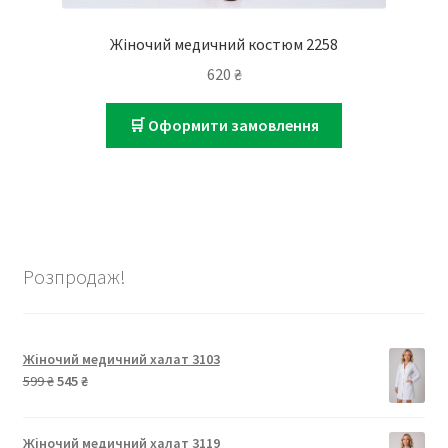
Жіночий медичний костюм 2258
620
₴
🛒 Оформити замовлення
Розпродаж!
Жіночий медичний халат 3103
Оригінальна
Поточна
599
₴
545
₴
ціна:
ціна:
599 ₴.
545 ₴.
Жіночий медичний халат 3119