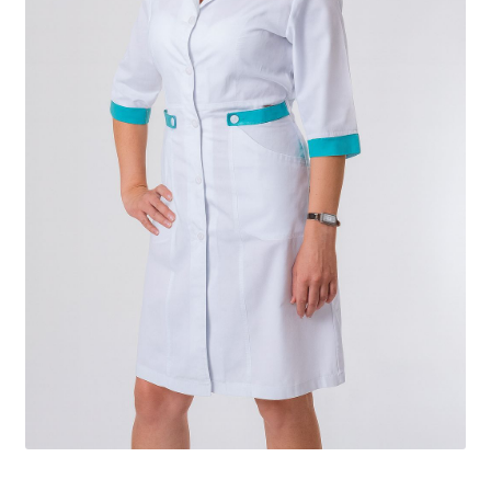
Доставка
Оплата
Повернення і обмін
📲Замовити дзвінок
🟢Безкоштовна консультація
Таблиця розмірів