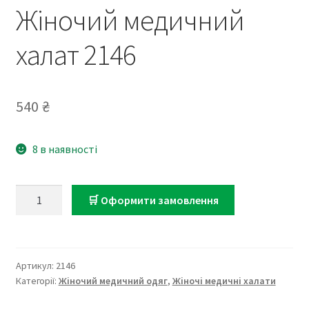
Жіночий медичний
халат 2146
540
₴
8 в наявності
Жіночий
🛒 Оформити замовлення
медичний
халат
2146
кількість
Артикул:
2146
Категорії:
Жіночий медичний одяг
,
Жіночі медичні халати