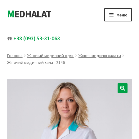
MEDHALAT
Перейти
Перейти
Меню
до
до
навігації
вмісту
Розгор
Жіночий медичний одяг
вкладе
☎️
+38 (093) 53-31-063
меню
Розгор
Чоловічий медичний одяг
вкладе
Головна
Жіночий медичний одяг
Жіночі медичні халати
меню
Медичні шапочки
Жіночий медичний халат 2146
Увесь каталог
Розпродаж
🔍
Про нас
Контакти