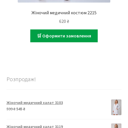
Жіночий медичний костюм 2215
620
₴
🛒 Оформити замовлення
Розпродаж!
Жіночий медичний халат 3103
Оригінальна
Поточна
599
₴
545
₴
ціна:
ціна:
599 ₴.
545 ₴.
Жіночий медичний халат 3119