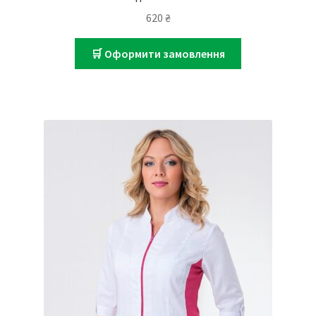
620
₴
🛒 Оформити замовлення