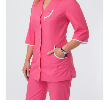
Доставка
Оплата
Повернення і обмін
📲Замовити дзвінок
🟢Безкоштовна консультація
Таблиця розмірів