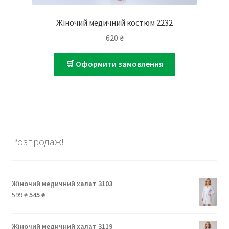
Жіночий медичний костюм 2232
620
₴
🛒 Оформити замовлення
Розпродаж!
Жіночий медичний халат 3103
Оригінальна
Поточна
599
₴
545
₴
ціна:
ціна:
599 ₴.
545 ₴.
Жіночий медичний халат 3119