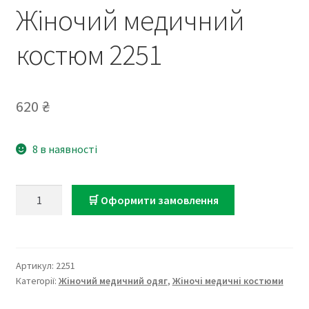
Жіночий медичний
костюм 2251
620
₴
8 в наявності
Жіночий
🛒 Оформити замовлення
медичний
костюм
2251
кількість
Артикул:
2251
Категорії:
Жіночий медичний одяг
,
Жіночі медичні костюми