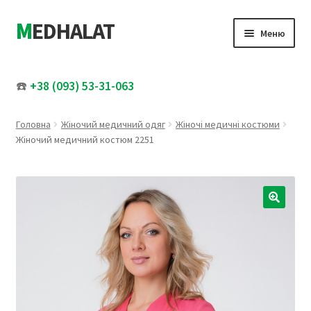
MEDHALAT
Перейти
Перейти
Меню
до
до
навігації
вмісту
Розгор
Жіночий медичний одяг
вкладе
☎️
+38 (093) 53-31-063
меню
Розгор
Чоловічий медичний одяг
вкладе
Головна
Жіночий медичний одяг
Жіночі медичні костюми
меню
Медичні шапочки
Жіночий медичний костюм 2251
Увесь каталог
Розпродаж
🔍
Про нас
Контакти