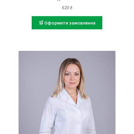
620
₴
🛒 Оформити замовлення