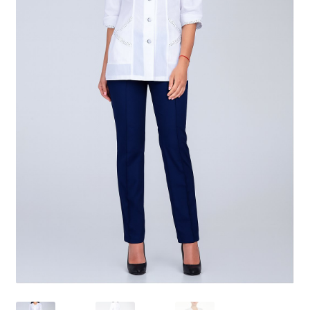
Доставка
Оплата
Повернення і обмін
📲Замовити дзвінок
🟢Безкоштовна консультація
Таблиця розмірів