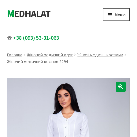
MEDHALAT
Перейти
Перейти
Меню
до
до
навігації
вмісту
Розгор
Жіночий медичний одяг
вкладе
☎️
+38 (093) 53-31-063
меню
Розгор
Чоловічий медичний одяг
вкладе
Головна
Жіночий медичний одяг
Жіночі медичні костюми
меню
Медичні шапочки
Жіночий медичний костюм 2294
Увесь каталог
Розпродаж
🔍
Про нас
Контакти