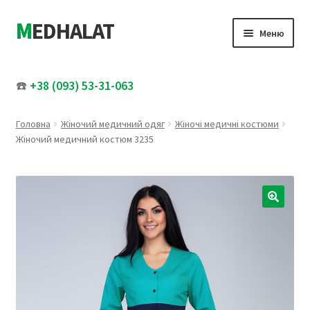
MEDHALAT
Перейти
Перейти
Меню
до
до
навігації
вмісту
Розгор
Жіночий медичний одяг
вкладе
☎️
+38 (093) 53-31-063
меню
Розгор
Чоловічий медичний одяг
вкладе
Головна
Жіночий медичний одяг
Жіночі медичні костюми
меню
Медичні шапочки
Жіночий медичний костюм 3235
Увесь каталог
Розпродаж
🔍
Про нас
Контакти