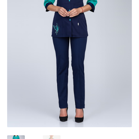
Доставка
Оплата
Повернення і обмін
📲Замовити дзвінок
🟢Безкоштовна консультація
Таблиця розмірів